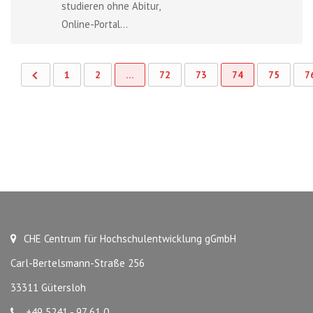
studieren ohne Abitur,
Online-Portal...
1
2
…
72
73
74
75
7
CHE Centrum für Hochschulentwicklung gGmbH
Carl-Bertelsmann-Straße 256
33311 Gütersloh
+49 5241 - 97 61 0