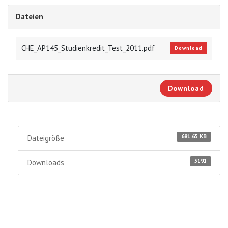
Dateien
CHE_AP145_Studienkredit_Test_2011.pdf
Download
Download
681.65 KB
Dateigröße
5191
Downloads