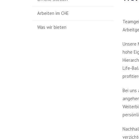
Arbeiten im CHE
Teamgeis
Was wir bieten
Arbeitg
Unsere M
hohe Eig
Hierarch
Life-Bal
profitie
Bei uns
angehen 
Weiterbi
persönli
Nachhalt
verzich