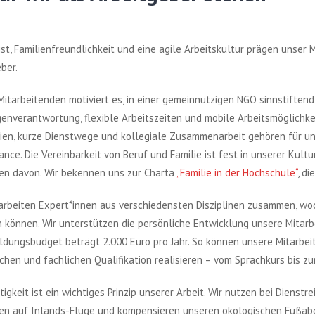
t, Familienfreundlichkeit und eine agile Arbeitskultur prägen unser
eber.
itarbeitenden motiviert es, in einer gemeinnützigen NGO sinnstiftend
enverantwortung, flexible Arbeitszeiten und mobile Arbeitsmöglichkei
ien, kurze Dienstwege und kollegiale Zusammenarbeit gehören für uns
ance. Die Vereinbarkeit von Beruf und Familie ist fest in unserer Kult
ren davon. Wir bekennen uns zur Charta
„Familie in der Hochschule“
, di
 arbeiten Expert*innen aus verschiedensten Disziplinen zusammen, w
können. Wir unterstützen die persönliche Entwicklung unsere Mitarbe
ldungsbudget beträgt 2.000 Euro pro Jahr. So können unsere Mitarbeit
chen und fachlichen Qualifikation realisieren – vom Sprachkurs bis zu
igkeit ist ein wichtiges Prinzip unserer Arbeit. Wir nutzen bei Dienstr
ten auf Inlands-Flüge und kompensieren unseren ökologischen Fußab