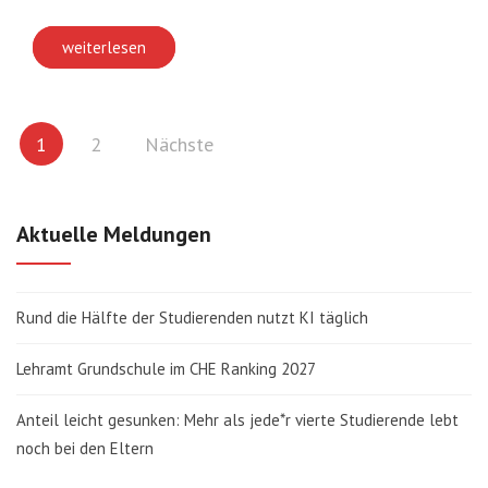
weiterlesen
Seitennummerierung
1
2
Nächste
der
Beiträge
Aktuelle Meldungen
Rund die Hälfte der Studierenden nutzt KI täglich
Lehramt Grundschule im CHE Ranking 2027
Anteil leicht gesunken: Mehr als jede*r vierte Studierende lebt
noch bei den Eltern