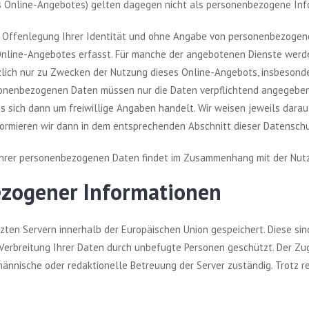
es Online-Angebotes) gelten dagegen nicht als personenbezogene Inf
 Offenlegung Ihrer Identität und ohne Angabe von personenbezogene
Online-Angebotes erfasst. Für manche der angebotenen Dienste werd
lich nur zu Zwecken der Nutzung dieses Online-Angebots, insbesond
sonenbezogenen Daten müssen nur die Daten verpflichtend angegeben 
sich dann um freiwillige Angaben handelt. Wir weisen jeweils darauf h
formieren wir dann in dem entsprechenden Abschnitt dieser Datensch
 Ihrer personenbezogenen Daten findet im Zusammenhang mit der Nutz
ezogener Informationen
ten Servern innerhalb der Europäischen Union gespeichert. Diese si
 Verbreitung Ihrer Daten durch unbefugte Personen geschützt. Der Zug
fmännische oder redaktionelle Betreuung der Server zuständig. Trotz r