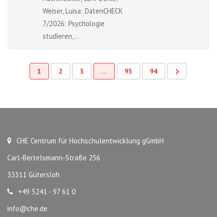
Weiser, Luisa: DatenCHECK
7/2026: Psychologie
studieren,...
1
2
3
…
93
94
CHE Centrum für Hochschulentwicklung gGmbH
Carl-Bertelsmann-Straße 256
33311 Gütersloh
+49 5241 - 97 61 0
info@che.de