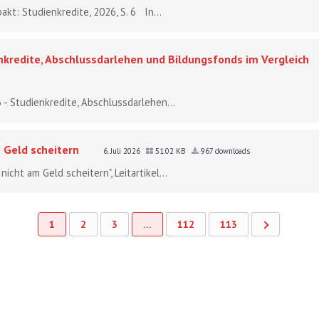
akt: Studienkredite, 2026, S. 6 In...
nkredite, Abschlussdarlehen und Bildungsfonds im Vergleich
 - Studienkredite, Abschlussdarlehen...
 Geld scheitern
6. Juli 2026
51.02 KB
967 downloads
icht am Geld scheitern", Leitartikel...
1
2
3
…
112
113