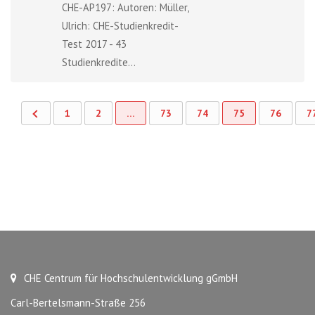
CHE-AP197: Autoren: Müller,
Ulrich: CHE-Studienkredit-
Test 2017 - 43
Studienkredite...
1
2
…
73
74
75
76
7
CHE Centrum für Hochschulentwicklung gGmbH
Carl-Bertelsmann-Straße 256