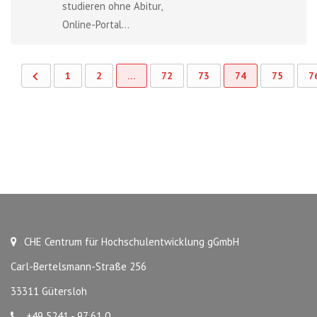
studieren ohne Abitur,
Online-Portal...
1
2
…
72
73
74
75
7
CHE Centrum für Hochschulentwicklung gGmbH
Carl-Bertelsmann-Straße 256
33311 Gütersloh
+49 5241 - 97 61 0