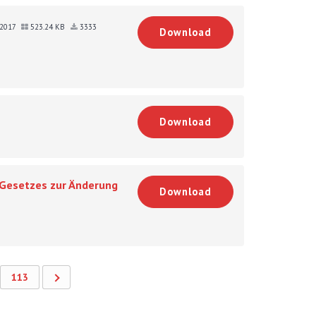
r 2017
523.24 KB
3333
Download
Download
 Gesetzes zur Änderung
Download
113