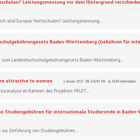
chschulen? Leistungsmessung vor dem Hintergrund verschiede
dlich sind Europas Hochschulen? Leistungsmessung...
chulgebührengesetz Baden-Württemberg (Gebühren für inter
hme zum Landeshochschulgebührengesetz Baden-Württemberg...
re attractive to women
1. Januar 2017
226.95 KB
5639 downloads
ukturanalyse im Rahmen des Projektes FRUIT...
on Studiengebühren für internationale Studierende in Baden
e zur Einführung von Studiengebühren...