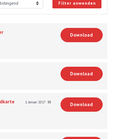
Filter anwenden
er
Download
Download
dkarte
1. Januar 2017
Download