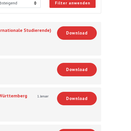
Filter anwenden
nationale Studierende)
Download
Download
-Württemberg
1. Januar
Download