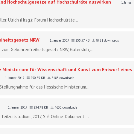
 und Hochschulgesetze auf Hochschulräte auswirken
1. Janua
ler, Ulrich (Hrsg.): Forum Hochschulräte...
iheitsgesetz NRW
1. Januar 2017
255.57 KB
8721 downloads
e zum Gebührenfreiheitsgesetz NRW, Gütersloh,...
 Ministerium für Wissenschaft und Kunst zum Entwurf eines
1. Januar 2017
250.85 KB
6183 downloads
E-Stellungnahme für das Hessische Ministerium...
1. Januar 2017
234.78 KB
4632 downloads
Teilzeitstudium, 2017, S. 6 Online-Dokument ...