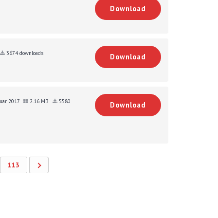
Download
3674 downloads
Download
nuar 2017
2.16 MB
5580
Download
113