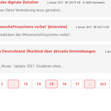
das digitale Zeitalter
1. Januar 2017
139.79 KB
6000 downloads
len. Diese Veränderung muss gestaltet...
enschaftssystems vorbei" (Interview)
1. Januar 2017
426.71 KB
Realitäten des Wissenschaftssystems vorbei"...
n Deutschland. Überblick über aktuelle Entwicklungen.
1. Ja
, Nicole : Update 2017: Studieren ohne...
2
…
73
74
75
76
77
…
112