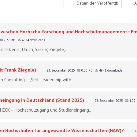
zwischen Hochschulforschung und Hochschulmanagement - Emp
2.27 MB
4834 downloads
ort-Denis; Ulrich, Saskia; Ziegele,...
it Frank Ziegele)
23. September 2025
0.00 KB
4941 downloads
n Consulting – „Self-Leadership with...
neingang in Deutschland (Stand 2025)
23. September 2025
1.02
 CHECK – Hochschulzugang und Studieneingang...
en Hochschulen für angewandte Wissenschaften (HAW)?
1