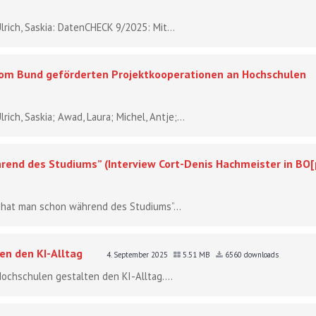
lrich, Saskia: DatenCHECK 9/2025: Mit...
vom Bund geförderten Projektkooperationen an Hochschulen
rich, Saskia; Awad, Laura; Michel, Antje;...
rend des Studiums” (Interview Cort-Denis Hachmeister in BO[
z hat man schon während des Studiums”...
en den KI-Alltag
4. September 2025
5.51 MB
6560 downloads
. Hochschulen gestalten den KI-Alltag....