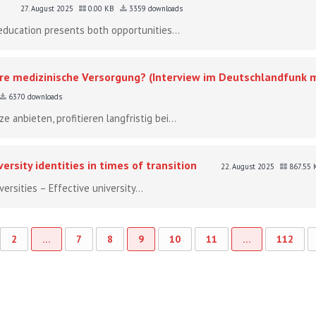
27. August 2025
0.00 KB
3359 downloads
 education presents both opportunities...
re medizinische Versorgung? (Interview im Deutschlandfunk m
6370 downloads
 anbieten, profitieren langfristig bei...
ersity identities in times of transition
22. August 2025
867.55
versities – Effective university...
2
…
7
8
9
10
11
…
112