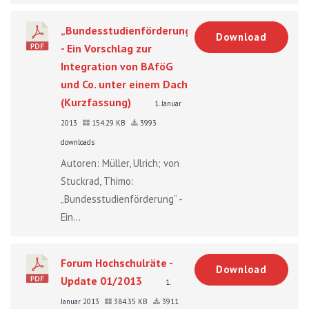
„Bundesstudienförderung“
Download
- Ein Vorschlag zur
Integration von BAföG
und Co. unter einem Dach
(Kurzfassung)
1. Januar
2013
154.29 KB
3993
downloads
Autoren: Müller, Ulrich; von
Stuckrad, Thimo:
„Bundesstudienförderung“ -
Ein...
Forum Hochschulräte -
Download
Update 01/2013
1.
Januar 2013
384.35 KB
3911