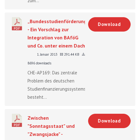
zum...
„Bundesstudienförderung“
Download
- Ein Vorschlag zur
Integration von BAföG
und Co. unter einem Dach
1. Januar 2013
291.44 KB
8696 downloads
CHE-AP169: Das zentrale
Problem des deutschen
Studienfinanzierungssystems
besteht...
Zwischen
Download
"Sonntagsstaat" und
"Zwangsjacke" -