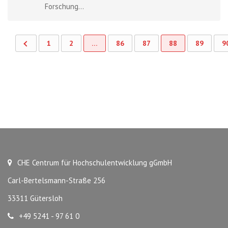
Forschung...
1
2
…
86
87
88
89
9
CHE Centrum für Hochschulentwicklung gGmbH
Carl-Bertelsmann-Straße 256
33311 Gütersloh
+49 5241 - 97 61 0