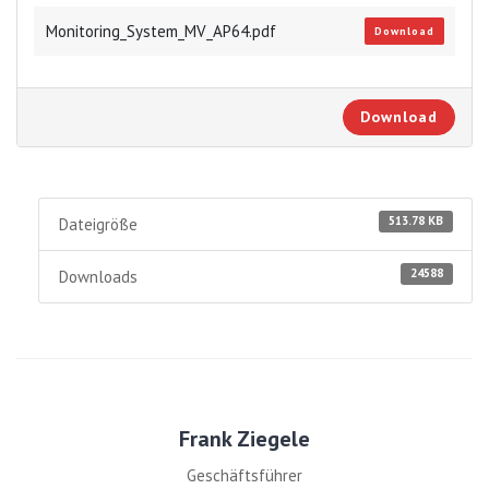
Monitoring_System_MV_AP64.pdf
Download
Download
513.78 KB
Dateigröße
24588
Downloads
Frank Ziegele
Geschäftsführer