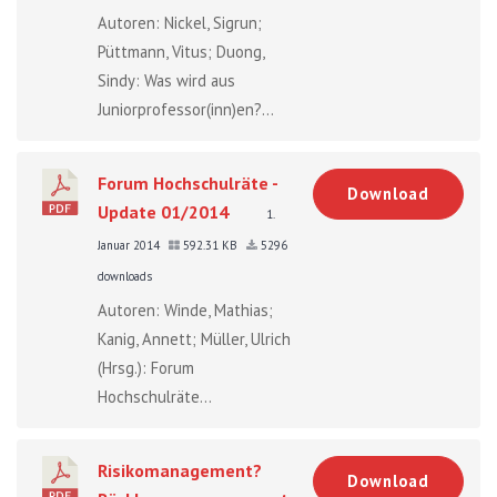
Autoren: Nickel, Sigrun;
Püttmann, Vitus; Duong,
Sindy: Was wird aus
Juniorprofessor(inn)en?...
Forum Hochschulräte -
Download
Update 01/2014
1.
Januar 2014
592.31 KB
5296
downloads
Autoren: Winde, Mathias;
Kanig, Annett; Müller, Ulrich
(Hrsg.): Forum
Hochschulräte...
Risikomanagement?
Download