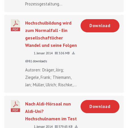
Prozessgestaltung...
Hochschulbildung wird
Download
zum Normalfall - Ein
gesellschaftlicher
Wandel und seine Folgen
1. Januar 2014
3.06 MB
6981 downloads
Autoren: Dräger, Jörg;
Ziegele, Frank; Thiemann,
Jan; Müller, Ulrich; Rischke,...
Nach Aldi-Hörsaal nun
Download
Aldi-Uni?
Hochschulnamen im Test
1. Januar 2014
579.65 KB