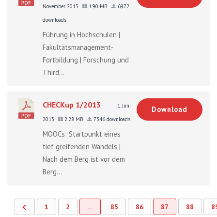
November 2013
1.90 MB
6972
downloads
Führung in Hochschulen |
Fakultätsmanagement-
Fortbildung | Forschung und
Third...
CHECKup 1/2013
1. Juni
Download
2013
2.28 MB
7346 downloads
MOOCs: Startpunkt eines
tief greifenden Wandels |
Nach dem Berg ist vor dem
Berg...
1
2
…
85
86
87
88
8