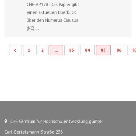
CHE-AP178: Das Papier gibt
einen aktuellen Überblick
über den Numerus Clausus
(NC),...
1
2
…
83
84
85
86
8
CHE Centrum für Hochschulentwicklung gGmbH
Carl-Bertelsmann-Straße 256