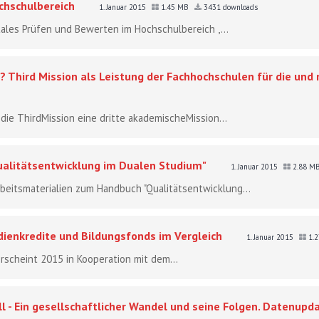
chschulbereich
1. Januar 2015
1.45 MB
3431 downloads
gitales Prüfen und Bewerten im Hochschulbereich ,...
Third Mission als Leistung der Fachhochschulen für die und 
ie ThirdMission eine dritte akademischeMission...
ualitätsentwicklung im Dualen Studium"
1. Januar 2015
2.88 M
Arbeitsmaterialien zum Handbuch "Qualitätsentwicklung...
dienkredite und Bildungsfonds im Vergleich
1. Januar 2015
1.
rscheint 2015 in Kooperation mit dem...
 - Ein gesellschaftlicher Wandel und seine Folgen. Datenupd