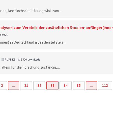
mann, Jan: Hochschulbildung wird zum...
Analysen zum Verbleib der zusätzlichen Studien-anfänger(innen
nloads
nen) in Deutschland ist in den letzten...
5
71.38 KB
3320 downloads
 allem für die Forschung zuständig,...
2
…
81
82
83
84
85
…
112