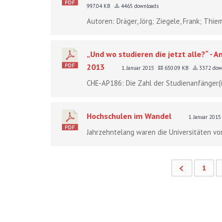
997.04 KB
4465 downloads
Autoren: Dräger, Jörg; Ziegele, Frank; Thie
„Und wo studieren die jetzt alle?“ - 
2013
1. Januar 2015
650.09 KB
3372 dow
CHE-AP186: Die Zahl der Studienanfänger(in
Hochschulen im Wandel
1. Januar 201
Jahrzehntelang waren die Universitäten vor
1