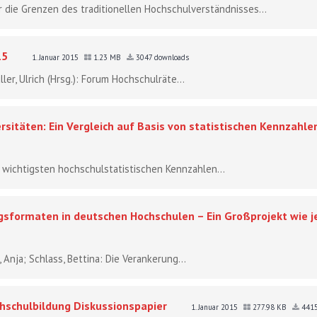
er die Grenzen des traditionellen Hochschulverständnisses...
15
1. Januar 2015
1.23 MB
3047 downloads
ler, Ulrich (Hrsg.): Forum Hochschulräte...
sitäten: Ein Vergleich auf Basis von statistischen Kennzahle
 wichtigsten hochschulstatistischen Kennzahlen...
ngsformaten in deutschen Hochschulen – Ein Großprojekt wie 
 Anja; Schlass, Bettina: Die Verankerung...
chschulbildung Diskussionspapier
1. Januar 2015
277.98 KB
4415