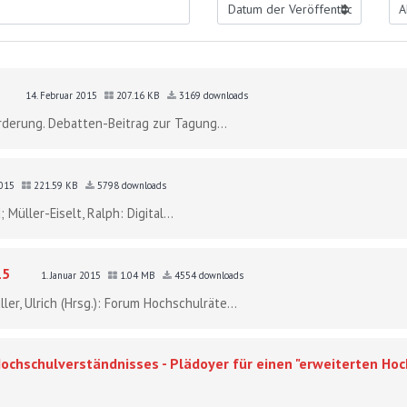
14. Februar 2015
207.16 KB
3169 downloads
örderung. Debatten-Beitrag zur Tagung...
2015
221.59 KB
5798 downloads
 Müller-Eiselt, Ralph: Digital...
15
1. Januar 2015
1.04 MB
4554 downloads
ler, Ulrich (Hrsg.): Forum Hochschulräte...
Hochschulverständnisses - Plädoyer für einen "erweiterten Hoc