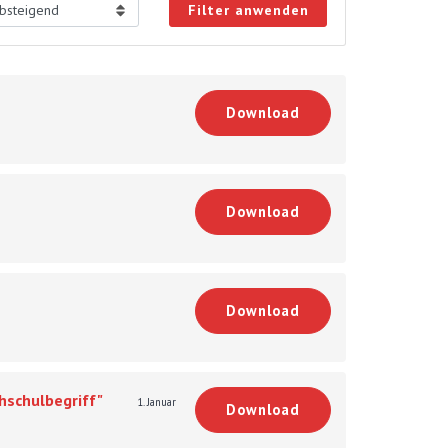
Filter anwenden
Download
Download
Download
hschulbegriff"
1. Januar
Download