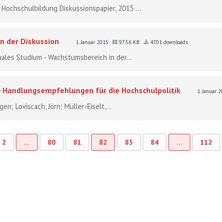
 Hochschulbildung Diskussionspapier, 2015 ...
n der Diskussion
1. Januar 2015
97.56 KB
4701 downloads
uales Studium - Wachstumsbereich in der...
 Handlungsempfehlungen für die Hochschulpolitik
1. Januar 
gen; Loviscach, Jörn; Müller-Eiselt,...
2
…
80
81
82
83
84
…
112