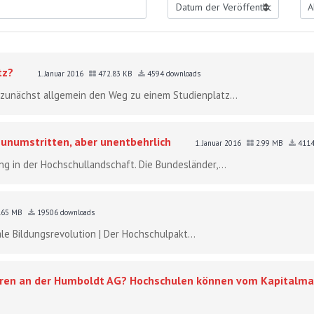
tz?
1. Januar 2016
472.83 KB
4594 downloads
 zunächst allgemein den Weg zu einem Studienplatz...
 unumstritten, aber unentbehrlich
1. Januar 2016
2.99 MB
4114
g in der Hochschullandschaft. Die Bundesländer,...
.65 MB
19506 downloads
ale Bildungsrevolution | Der Hochschulpakt...
ren an der Humboldt AG? Hochschulen können vom Kapitalmar