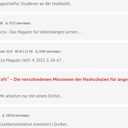
ngeschäfte. Studieren an der Humboldt...
 MB
3532 downloads
cta - Das Magazin für lebenslanges Lernen,...
ember 2015
452.22 KB
5089 downloads
cta Magazin, Heft 4, 2015, S. 66-67 ...
 Kraft“ – Die verschiedenen Missionen der Hochschulen für a
Wir arbeiten nur mit einem Drittel...
B
18558 downloads
zellenzinitiative erweitern | Großer...