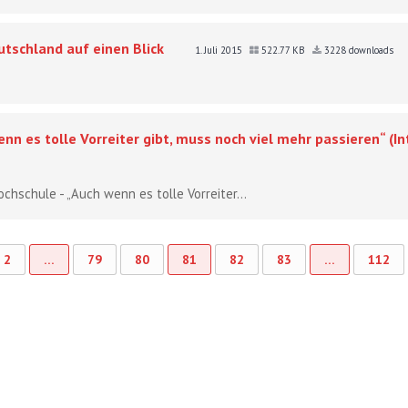
utschland auf einen Blick
1. Juli 2015
522.77 KB
3228 downloads
nn es tolle Vorreiter gibt, muss noch viel mehr passieren“ (In
chschule - „Auch wenn es tolle Vorreiter...
2
…
79
80
81
82
83
…
112