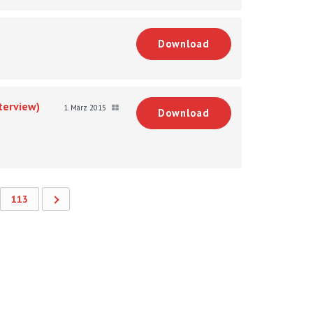
Download
terview)
1. März 2015
Download
113