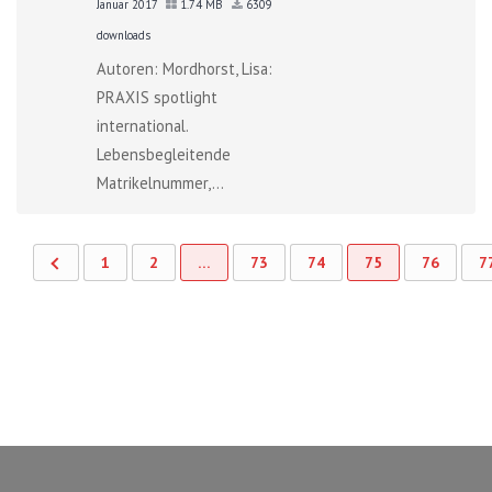
Januar 2017
1.74 MB
6309
downloads
Autoren: Mordhorst, Lisa:
PRAXIS spotlight
international.
Lebensbegleitende
Matrikelnummer,...
1
2
…
73
74
75
76
7