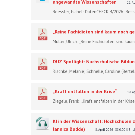
angewandte Wissenschaften
22. A
Roessler, Isabel: DatenCHECK 4/2026: Resso
„Reine Fachidioten sind kaum noch ge
Müller, Ulrich: „Reine Fachidioten sind kaum
DUZ Spotlight: Nachschulische Bildu
Rischke, Melanie; Schnelle, Caroline (Berte
„Kraft entfalten in der Krise“
10. A
Ziegele, Frank: „Kraft entfalten in der Kri
KI in der Wissenschaft: Hochschulen
Jannica Budde)
8. April 2026
0.00 KB