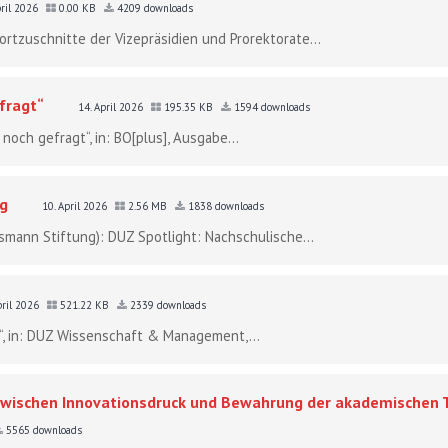
pril 2026
0.00 KB
4209 downloads
rtzuschnitte der Vizepräsidien und Prorektorate...
fragt“
14. April 2026
195.35 KB
1594 downloads
 noch gefragt“, in: BO[plus], Ausgabe...
ng
10. April 2026
2.56 MB
1838 downloads
lsmann Stiftung): DUZ Spotlight: Nachschulische...
pril 2026
521.22 KB
2339 downloads
se“, in: DUZ Wissenschaft & Management,...
 zwischen Innovationsdruck und Bewahrung der akademischen T
5565 downloads