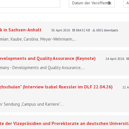
k in Sachsen-Anhalt
30. April 2026
884.32 KB
6501 downloads
 Damian; Kaube, Carolina; Meyer-Wehrmann,...
Developments and Quality Assurance (Keynote)
24. April 2026
ermany - Developments and Quality Assurance,...
hschulen" (Interview Isabel Roessler im DLF 22.04.26)
22. 
er Sendung „Campus und Karriere“...
e der Vizepräsidien und Prorektorate an deutschen Universit