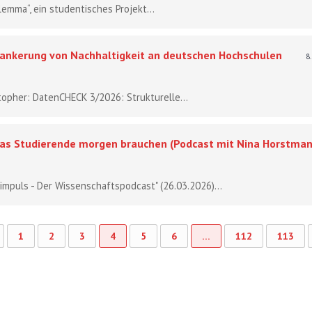
lemma“, ein studentisches Projekt...
ankerung von Nachhaltigkeit an deutschen Hochschulen
8
topher: DatenCHECK 3/2026: Strukturelle...
: Was Studierende morgen brauchen (Podcast mit Nina Horstman
impuls - Der Wissenschaftspodcast" (26.03.2026)...
1
2
3
4
5
6
…
112
113