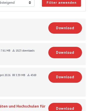
Filter anwenden
Download
7.61 MB
1823 downloads
Download
April 2026
3.39 MB
4369
Download
äten und Hochschulen für
Download