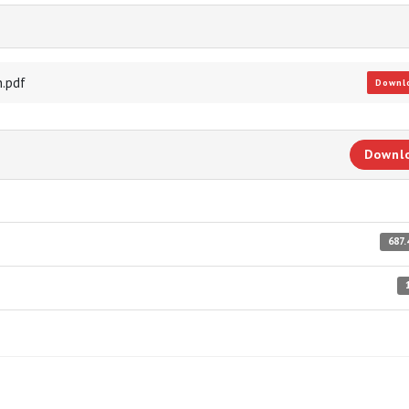
.pdf
Downl
Downl
687.