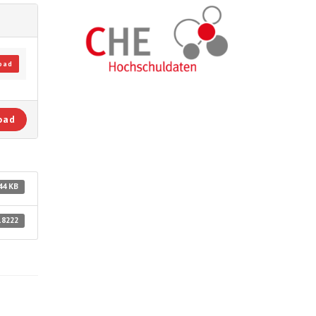
oad
oad
44 KB
18222