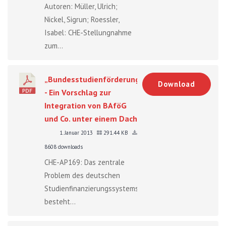
Autoren: Müller, Ulrich;
Nickel, Sigrun; Roessler,
Isabel: CHE-Stellungnahme
zum...
„Bundesstudienförderung“
Download
- Ein Vorschlag zur
Integration von BAföG
und Co. unter einem Dach
1. Januar 2013
291.44 KB
8608 downloads
CHE-AP169: Das zentrale
Problem des deutschen
Studienfinanzierungssystems
besteht...