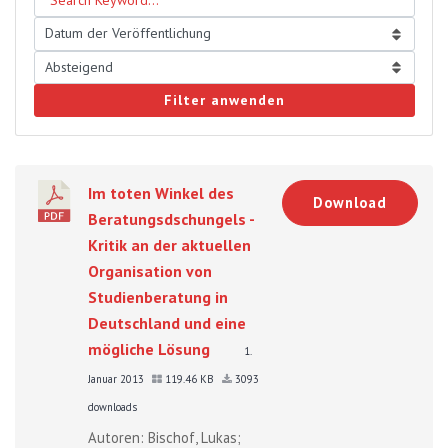
Filter anwenden
Im toten Winkel des
Download
Beratungsdschungels -
Kritik an der aktuellen
Organisation von
Studienberatung in
Deutschland und eine
mögliche Lösung
1.
Januar 2013
119.46 KB
3093
downloads
Autoren: Bischof, Lukas;