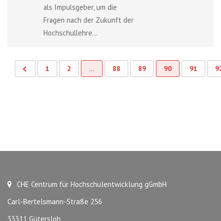
als Impulsgeber, um die
Fragen nach der Zukunft der
Hochschullehre...
1
2
…
88
89
90
91
9
CHE Centrum für Hochschulentwicklung gGmbH
Carl-Bertelsmann-Straße 256
33311 Gütersloh