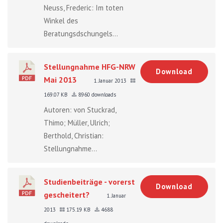
Neuss, Frederic: Im toten
Winkel des
Beratungsdschungels...
Stellungnahme HFG-NRW
Download
Mai 2013
1. Januar 2013
169.07 KB
8960 downloads
Autoren: von Stuckrad,
Thimo; Müller, Ulrich;
Berthold, Christian:
Stellungnahme...
Studienbeiträge - vorerst
Download
gescheitert?
1. Januar
2013
175.19 KB
4688