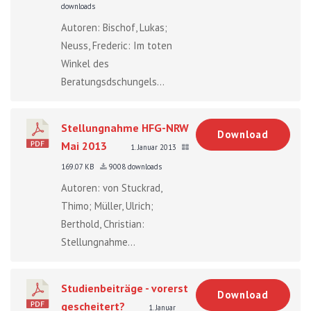
downloads
Autoren: Bischof, Lukas;
Neuss, Frederic: Im toten
Winkel des
Beratungsdschungels...
Stellungnahme HFG-NRW
Download
Mai 2013
1. Januar 2013
169.07 KB
9008 downloads
Autoren: von Stuckrad,
Thimo; Müller, Ulrich;
Berthold, Christian:
Stellungnahme...
Studienbeiträge - vorerst
Download
gescheitert?
1. Januar