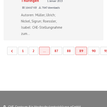
Thüringen
1. Januar 2013
164.67 KB
7847 downloads
Autoren: Müller, Ulrich;
Nickel, Sigrun; Roessler,
Isabel: CHE-Stellungnahme
zum...
1
2
…
87
88
89
90
9
CHE Centrum für Hochschulentwicklung gGmbH