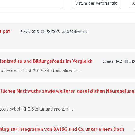
1.pdf
6. März 2013
154.70 KB
5837 downloads
ienkredite und Bildungsfonds im Vergleich
1. Januar 2013
1.2
udienkredit-Test 2013. 33 Studienkredite...
lichen Nachwuchs sowie weiteren gesetzlichen Neuregelung
essler, Isabel: CHE-Stellungnahme zum...
hlag zur Integration von BAföG und Co. unter einem Dach