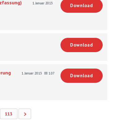
rzfassung)
1. Januar 2013
Download
Download
erung
1. Januar 2013
1.07
Download
113