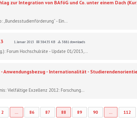
hlag zur Integration von BAföG und Co. unter einem Dach (Ku
o: „Bundesstudienförderung“ - Ein...
13
1. Januar 2013
384.35 KB
3881 downloads
sg.): Forum Hochschulräte - Update 01/2013,...
g - Anwendungsbezug - Internationalität - Studierendenorienti
s: Vielfältige Exzellenz 2012: Forschung...
2
…
86
87
88
89
90
…
112