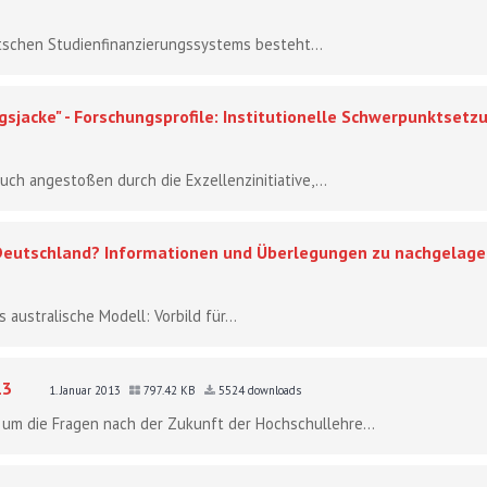
schen Studienfinanzierungssystems besteht...
sjacke" - Forschungsprofile: Institutionelle Schwerpunktset
ch angestoßen durch die Exzellenzinitiative,...
r Deutschland? Informationen und Überlegungen zu nachgelage
 australische Modell: Vorbild für...
13
1. Januar 2013
797.42 KB
5524 downloads
 um die Fragen nach der Zukunft der Hochschullehre...