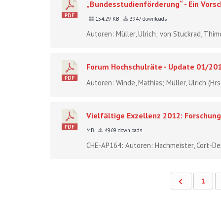
„Bundesstudienförderung“ - Ein Vorsc
154.29 KB
3947 downloads
Autoren: Müller, Ulrich; von Stuckrad, Thim
Forum Hochschulräte - Update 01/20
Autoren: Winde, Mathias; Müller, Ulrich (Hr
Vielfältige Exzellenz 2012: Forschun
MB
4969 downloads
CHE-AP164: Autoren: Hachmeister, Cort-Deni
1