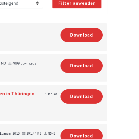
Filter anwenden
Download
5 MB
4099 downloads
Download
en in Thüringen
1. Januar
Download
1. Januar 2013
291.44 KB
8545
Download