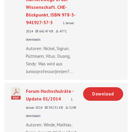
Wissenschaft. CHE-
Blickpunkt, ISBN 978-3-
941927-57-5
1. Januar
2014
642.47 KB
4771
downloads
Autoren: Nickel, Sigrun;
Püttmann, Vitus; Duong,
Sindy: Was wird aus
Juniorprofessor(inn)en?...
Forum Hochschulräte -
Download
Update 01/2014
1.
Januar 2014
592.31 KB
5249
downloads
Autoren: Winde, Mathias;