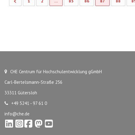
1
2
…
85
86
87
88
8
CHE Centrum für Hochschulentwicklung gGmbH
Carl-Bertelsmann-Straße 256
33311 Gütersloh
+49 5241 - 97 61 0
info@che.de