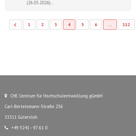
(26.03.2026)...
1
2
3
4
5
6
…
112
CHE Centrum für Hochschulentwicklung gGmbH
Carl-Bertelsmann-Straße 256
33311 Gütersloh
+49 5241 - 97 61 0