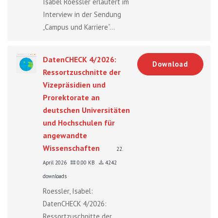
Isabel Roessler erläutert im
Interview in der Sendung
„Campus und Karriere“...
DatenCHECK 4/2026:
Download
Ressortzuschnitte der
Vizepräsidien und
Prorektorate an
deutschen Universitäten
und Hochschulen für
angewandte
Wissenschaften
22.
April 2026
0.00 KB
4242
downloads
Roessler, Isabel:
DatenCHECK 4/2026:
Ressortzuschnitte der