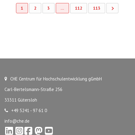
1
2
3
…
112
113
CHE Centrum für Hochschulentwicklung gGmbH
Carl-Bertelsmann-Straße 256
33311 Gütersloh
+49 5241 - 97 61 0
info@che.de