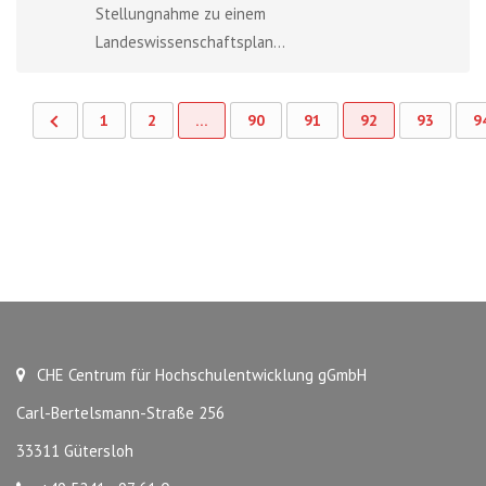
Stellungnahme zu einem
Landeswissenschaftsplan...
1
2
…
90
91
92
93
9
CHE Centrum für Hochschulentwicklung gGmbH
Carl-Bertelsmann-Straße 256
33311 Gütersloh