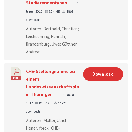
Studierendentypen
1.
Januar 2012
5.54 MB
4862
downloads
Autoren: Berthold, Christian;
Leichsenring, Hannah;
Brandenburg, Uwe; Güttner,
Andrea;...
CHE-Stellungnahme zu
Download
einem
Landeswissenschaftsplan
in Thüringen
1. Januar
2012
81.17 KB
13323
downloads
Autoren: Müller, Ulrich;
Hener, Yorck: CHE-