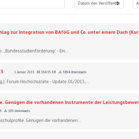
hlag zur Integration von BAföG und Co. unter einem Dach (Ku
o: „Bundesstudienförderung“ - Ein...
13
1. Januar 2013
384.35 KB
3894 downloads
sg.): Forum Hochschulräte - Update 01/2013,...
le. Genügen die vorhandenen Instrumente der Leistungsbewert
KB
109 downloads
hschulprofile. Genügen die vorhandenen...