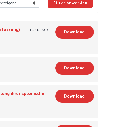
Filter anwenden
rzfassung)
1. Januar 2013
Download
Download
ung ihrer spezifischen
Download