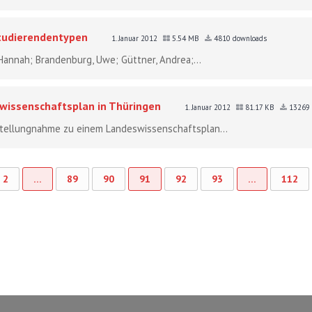
Studierendentypen
1. Januar 2012
5.54 MB
4810 downloads
 Hannah; Brandenburg, Uwe; Güttner, Andrea;...
issenschaftsplan in Thüringen
1. Januar 2012
81.17 KB
13269 
E-Stellungnahme zu einem Landeswissenschaftsplan...
2
…
89
90
91
92
93
…
112