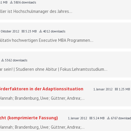
81 MB
5806 downloads
üller ist Hochschulmanager des Jahres...
. Oktober 2012
5.23 MB
4012 downloads
alitativ hochwertigen Executive MBA Programmen...
5362 downloads
r sein! | Studieren ohne Abitur | Fokus:Lehramtsstudium...
Förderfaktoren in der Adaptionssituation
1. Januar 2012
1.25 MB
 Hannah; Brandenburg, Uwe; Güttner, Andrea;...
icht (komprimierte Fassung)
1. Januar 2012
5.24 MB
6767 downloa
 Hannah; Brandenburg, Uwe; Güttner, Andrea;...