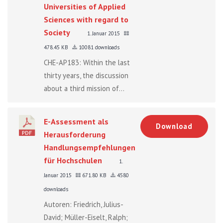
Universities of Applied
Sciences with regard to
Society
1. Januar 2015
478.45 KB
10081 downloads
CHE-AP183: Within the last
thirty years, the discussion
about a third mission of...
E-Assessment als
Download
Herausforderung
Handlungsempfehlungen
für Hochschulen
1.
Januar 2015
671.80 KB
4580
downloads
Autoren: Friedrich, Julius-
David; Müller-Eiselt, Ralph;