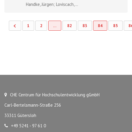
Handke, Jürgen; Loviscach,...
1
2
…
82
83
84
85
8
CHE Centrum für Hochschulentwicklung gGmbH
Carl-Bertelsmann-Straße 256
33311 Gütersloh
+49 5241 - 97 61 0