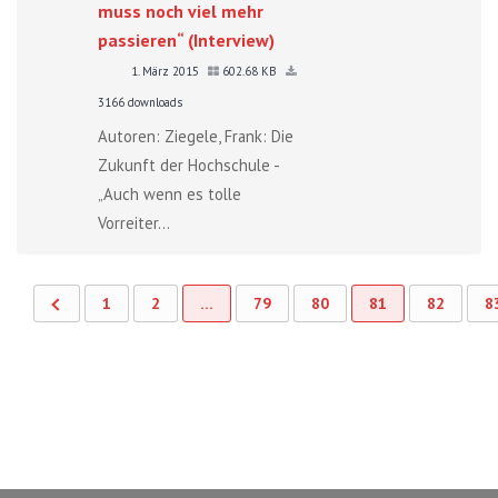
muss noch viel mehr
passieren“ (Interview)
1. März 2015
602.68 KB
3166 downloads
Autoren: Ziegele, Frank: Die
Zukunft der Hochschule -
„Auch wenn es tolle
Vorreiter...
1
2
…
79
80
81
82
8