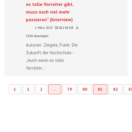
es tolle Vorreiter gibt,
muss noch viel mehr
passieren“ (Interview)
1. März 2015
602.68 KB
3199 downloads
Autoren: Ziegele, Frank: Die
Zukunft der Hochschule -
„Auch wenn es tolle
Vorreiter...
1
2
…
79
80
81
82
8