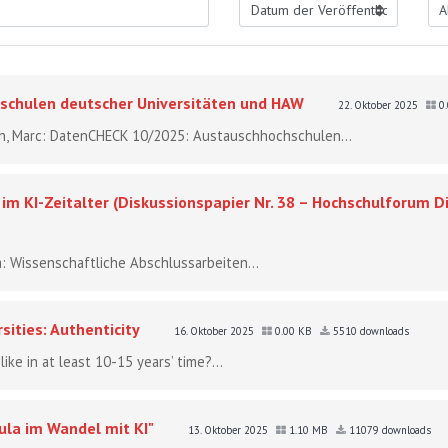
chulen deutscher Universitäten und HAW
22. Oktober 2025
0
ch, Marc: DatenCHECK 10/2025: Austauschhochschulen...
m KI-Zeitalter (Diskussionspapier Nr. 38 – Hochschulforum Di
ca: Wissenschaftliche Abschlussarbeiten...
ities: Authenticity
16. Oktober 2025
0.00 KB
5510 downloads
ike in at least 10-15 years’ time?...
la im Wandel mit KI"
13. Oktober 2025
1.10 MB
11079 downloads