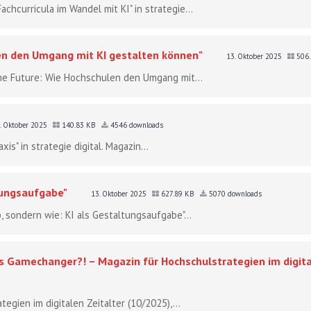
hcurricula im Wandel mit KI" in strategie...
en den Umgang mit KI gestalten können"
13. Oktober 2025
506
he Future: Wie Hochschulen den Umgang mit...
. Oktober 2025
140.83 KB
4546 downloads
axis" in strategie digital. Magazin...
ltungsaufgabe"
13. Oktober 2025
627.89 KB
5070 downloads
ob, sondern wie: KI als Gestaltungsaufgabe"...
als Gamechanger?! – Magazin für Hochschulstrategien im digita
tegien im digitalen Zeitalter (10/2025),...