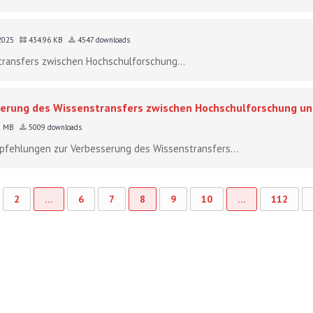
 2025
434.96 KB
4547 downloads
transfers zwischen Hochschulforschung...
erung des Wissenstransfers zwischen Hochschulforschung 
2 MB
5009 downloads
mpfehlungen zur Verbesserung des Wissenstransfers...
2
…
6
7
8
9
10
…
112