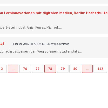
 Lerninnovationen mit digitalen Medien, Berlin: Hochschulfo
bert-Steinhübel, Anja; Kerres, Michael;...
tz?
1. Januar 2016
472.83 KB
4596 downloads
 zunächst allgemein den Weg zu einem Studienplatz...
2
…
76
77
78
79
80
…
112