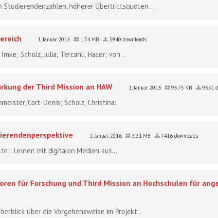
 Studierendenzahlen, höherer Übertrittsquoten...
ereich
1. Januar 2016
1.74 MB
5940 downloads
ke; Scholz, Julia; Tercanli, Hacer; von...
tärkung der Third Mission an HAW
1. Januar 2016
93.75 KB
9351 d
eister, Cort-Denis; Scholz, Christina:...
dierendenperspektive
1. Januar 2016
3.31 MB
7416 downloads
lte : Lernen mit digitalen Medien aus...
toren für Forschung und Third Mission an Hochschulen für a
erblick über die Vorgehensweise im Projekt...