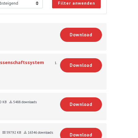
Filter anwenden
Download
Wissenschaftssystem
1.
Download
50 KB
5488 downloads
Download
6
597.92 KB
16346 downloads
Download