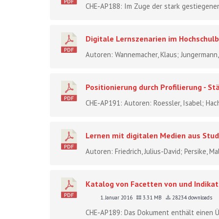
CHE-AP188: Im Zuge der stark gestiegenen
Digitale Lernszenarien im Hochschulb
Autoren: Wannemacher, Klaus; Jungermann, Im
Positionierung durch Profilierung - S
CHE-AP191: Autoren: Roessler, Isabel; Hachm
Lernen mit digitalen Medien aus Stu
Autoren: Friedrich, Julius-David; Persike, Ma
Katalog von Facetten von und Indika
1. Januar 2016
3.31 MB
28234 downloads
CHE-AP189: Das Dokument enthält einen Üb