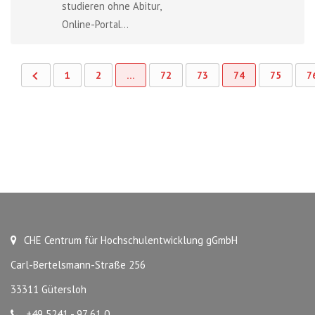
studieren ohne Abitur,
Online-Portal...
1
2
…
72
73
74
75
7
CHE Centrum für Hochschulentwicklung gGmbH
Carl-Bertelsmann-Straße 256
33311 Gütersloh
+49 5241 - 97 61 0