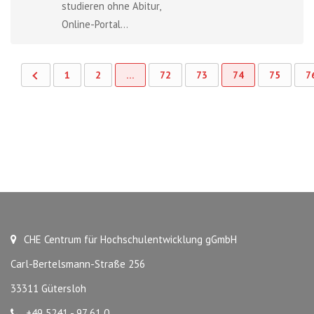
studieren ohne Abitur,
Online-Portal...
1
2
…
72
73
74
75
7
CHE Centrum für Hochschulentwicklung gGmbH
Carl-Bertelsmann-Straße 256
33311 Gütersloh
+49 5241 - 97 61 0