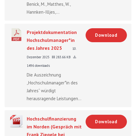
Benick, M., Matthes, W.,
Hannken-Illjes,...
Projektdokumentation
Download
Hochschulmanager*in
des Jahres 2025
10.
Dezember 2025
283.66 KB
1496 downloads
Die Auszeichnung
„Hochschulmanager*in des
Jahres“ würdigt
herausragende Leistungen...
Hochschulfinanzierung
Download
im Norden (Gespräch mit
Frank Ziegele bei