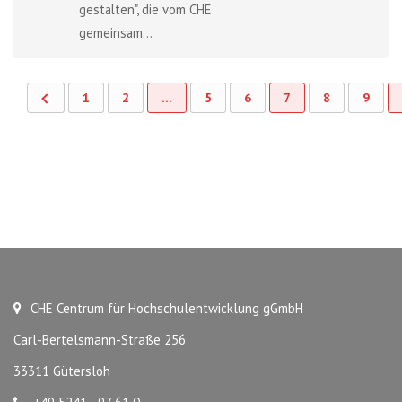
gestalten", die vom CHE
gemeinsam...
1
2
…
5
6
7
8
9
CHE Centrum für Hochschulentwicklung gGmbH
Carl-Bertelsmann-Straße 256
33311 Gütersloh