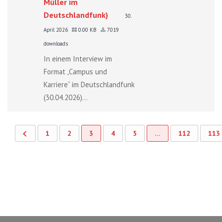
Müller im
Deutschlandfunk)
30.
April 2026
0.00 KB
7019
downloads
In einem Interview im
Format „Campus und
Karriere“ im Deutschlandfunk
(30.04.2026)...
1
2
3
4
5
…
112
113