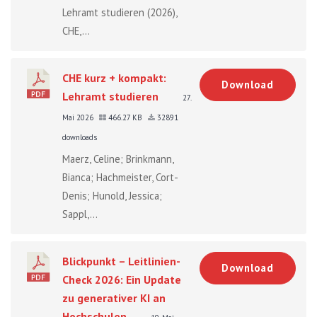
Lehramt studieren (2026),
CHE,...
CHE kurz + kompakt:
Download
Lehramt studieren
27.
Mai 2026
466.27 KB
32891
downloads
Maerz, Celine; Brinkmann,
Bianca; Hachmeister, Cort-
Denis; Hunold, Jessica;
Sappl,...
Blickpunkt – Leitlinien-
Download
Check 2026: Ein Update
zu generativer KI an
Hochschulen