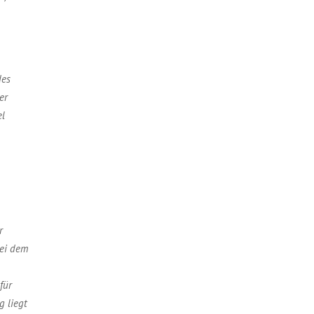
des
er
el
r
bei dem
für
g liegt