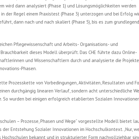
lem wird dann analysiert (Phase 1) und Lösungsmöglichkeiten werden
in der Regel einem Praxistest (Phase 3) unterzogen und bei Erfolg wi
führt, dann nach und nach skaliert (Phase 5), bis es zum grundlegen
eichen Pflegewissenschaft und Arbeits- Organisations- und
Brauchbarkeit dieses Modell überprüft. Das CHE führte dazu Online-
haftlerinnen und Wissenschaftlern durch und analysierte die Projekte
nnovations-Phasen.
ette Prozesskette von Vorbedingungen, Aktivitäten, Resultaten und Fo
inen durchgängig linearen Verlauf, sondern acht unterschiedliche We
. So wurden bei einigen erfolgreich etablierten Sozialen Innovatione
hschulen – Prozesse, Phasen und Wege“ vorgestellte Modell bietet lau
s der Entstehung Sozialer Innovationen im Hochschulkontext. „Nur, w
Hochschulen bekannt und in strukturierter Form nachvollziehbar sind,