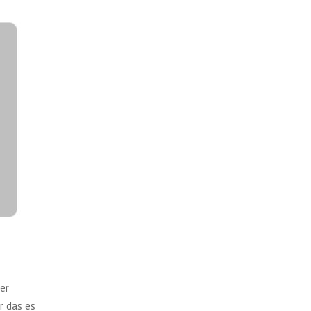
er
r das es