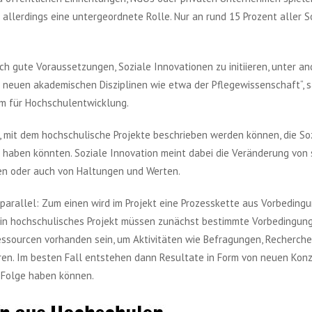
llerdings eine untergeordnete Rolle. Nur an rund 15 Prozent aller S
h gute Voraussetzungen, Soziale Innovationen zu initiieren, unter a
 neuen akademischen Disziplinen wie etwa der Pflegewissenschaft“, 
m für Hochschulentwicklung.
, mit dem hochschulische Projekte beschrieben werden können, die So
t haben könnten. Soziale Innovation meint dabei die Veränderung von 
men oder auch von Haltungen und Werten.
parallel: Zum einen wird im Projekt eine Prozesskette aus Vorbedingu
 ein hochschulisches Projekt müssen zunächst bestimmte Vorbedingun
ressourcen vorhanden sein, um Aktivitäten wie Befragungen, Recherch
en. Im besten Fall entstehen dann Resultate in Form von neuen Konz
r Folge haben können.