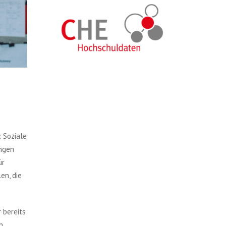
 Soziale
ungen
ür
en, die
 bereits
n