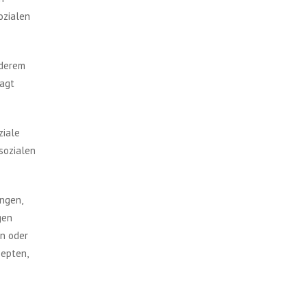
ozialen
nderem
sagt
ziale
sozialen
ngen,
gen
en oder
epten,