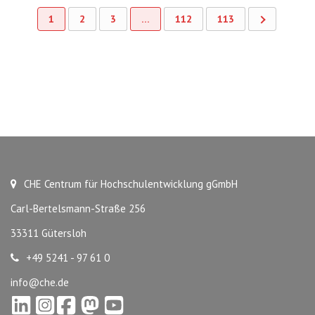
1
2
3
…
112
113
CHE Centrum für Hochschulentwicklung gGmbH
Carl-Bertelsmann-Straße 256
33311 Gütersloh
+49 5241 - 97 61 0
info@che.de