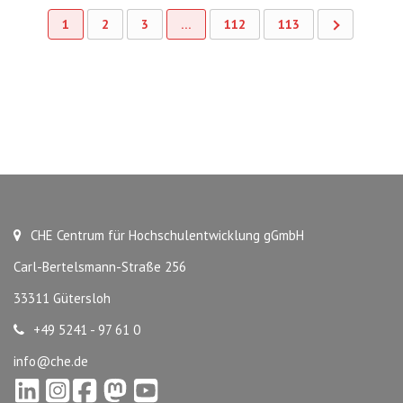
1
2
3
…
112
113
CHE Centrum für Hochschulentwicklung gGmbH
Carl-Bertelsmann-Straße 256
33311 Gütersloh
+49 5241 - 97 61 0
info@che.de