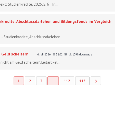
akt: Studienkredite, 2026, S. 6 In...
nkredite, Abschlussdarlehen und Bildungsfonds im Vergleich
 - Studienkredite, Abschlussdarlehen...
 Geld scheitern
6. Juli 2026
51.02 KB
1098 downloads
icht am Geld scheitern", Leitartikel...
1
2
3
…
112
113