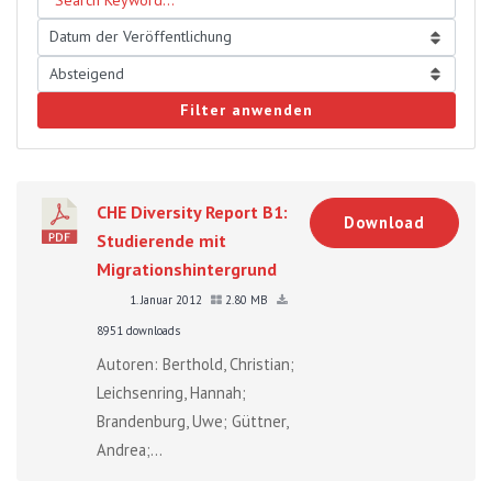
Filter anwenden
CHE Diversity Report B1:
Download
Studierende mit
Migrationshintergrund
1. Januar 2012
2.80 MB
8951 downloads
Autoren: Berthold, Christian;
Leichsenring, Hannah;
Brandenburg, Uwe; Güttner,
Andrea;...