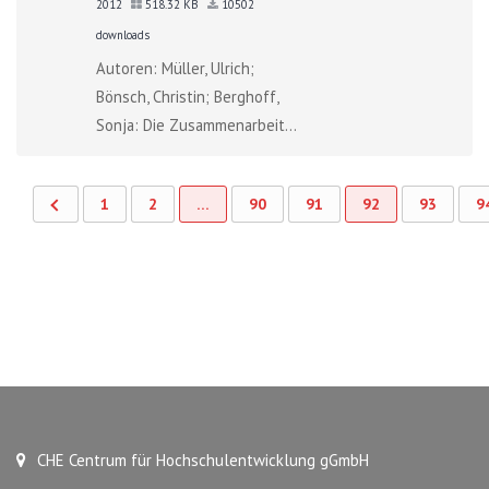
2012
518.32 KB
10502
downloads
Autoren: Müller, Ulrich;
Bönsch, Christin; Berghoff,
Sonja: Die Zusammenarbeit...
1
2
…
90
91
92
93
9
CHE Centrum für Hochschulentwicklung gGmbH