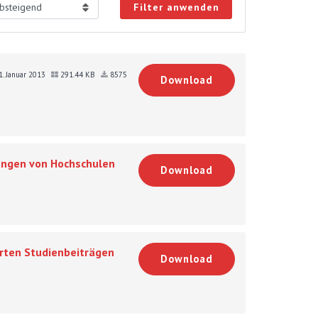
Filter anwenden
1. Januar 2013
291.44 KB
8575
Download
zungen von Hochschulen
Download
rten Studienbeiträgen
Download