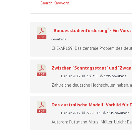
„Bundesstudienförderung“ - Ein Vorsc
downloads
CHE-AP169: Das zentrale Problem des deut
Zwischen "Sonntagsstaat" und "Zwang
1. Januar 2013
2.86 MB
3795 downloads
Zahlreiche deutsche Hochschulen haben, au
Das australische Modell: Vorbild fü
1. Januar 2013
222.00 KB
3645 downloads
Autoren: Püttmann, Vitus; Müller, Ulrich: Das