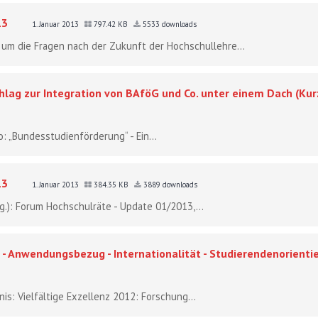
13
1. Januar 2013
797.42 KB
5533 downloads
 um die Fragen nach der Zukunft der Hochschullehre...
hlag zur Integration von BAföG und Co. unter einem Dach (Ku
o: „Bundesstudienförderung“ - Ein...
13
1. Januar 2013
384.35 KB
3889 downloads
sg.): Forum Hochschulräte - Update 01/2013,...
g - Anwendungsbezug - Internationalität - Studierendenorienti
s: Vielfältige Exzellenz 2012: Forschung...