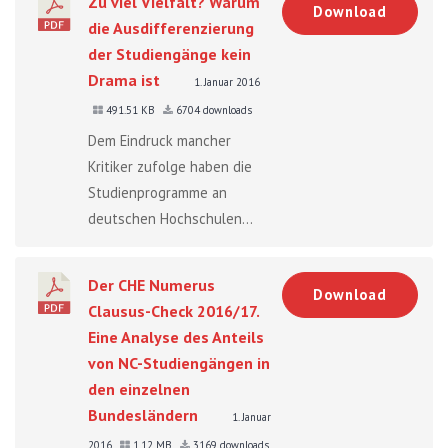
Zu viel Vielfalt? Warum
Download
die Ausdifferenzierung
der Studiengänge kein
Drama ist
1. Januar 2016
491.51 KB
6704 downloads
Dem Eindruck mancher
Kritiker zufolge haben die
Studienprogramme an
deutschen Hochschulen...
Der CHE Numerus
Download
Clausus-Check 2016/17.
Eine Analyse des Anteils
von NC-Studiengängen in
den einzelnen
Bundesländern
1. Januar
2016
1.12 MB
3169 downloads