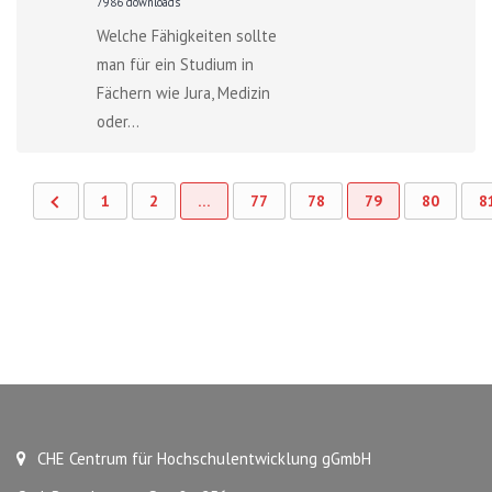
7986 downloads
Welche Fähigkeiten sollte
man für ein Studium in
Fächern wie Jura, Medizin
oder...
1
2
…
77
78
79
80
8
CHE Centrum für Hochschulentwicklung gGmbH