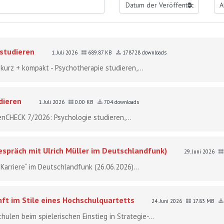
 studieren
1. Juli 2026
689.87 KB
178728 downloads
 kurz + kompakt - Psychotherapie studieren,...
dieren
1. Juli 2026
0.00 KB
704 downloads
tenCHECK 7/2026: Psychologie studieren,...
spräch mit Ulrich Müller im Deutschlandfunk)
29. Juni 2026
arriere“ im Deutschlandfunk (26.06.2026)...
nft im Stile eines Hochschulquartetts
24. Juni 2026
17.83 MB
len beim spielerischen Einstieg in Strategie-...