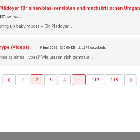
 Plädoyer für einen bias-sensiblen und machtkritischen Umgan
157 downloads
bring up baby robots – Ein Plädoyer...
hype (Videos)
9. Juni 2026
0.00 KB
1979 downloads
seits eines Hypes? Wie lassen sich zentrale...
1
2
3
4
…
112
113