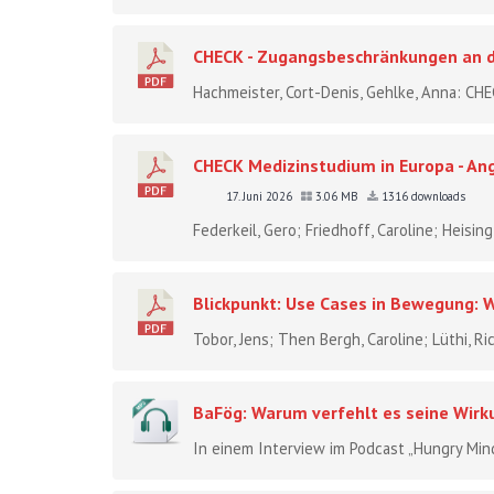
CHECK - Zugangsbeschränkungen an 
Hachmeister, Cort-Denis, Gehlke, Anna: C
CHECK Medizinstudium in Europa - An
17. Juni 2026
3.06 MB
1316 downloads
Federkeil, Gero; Friedhoff, Caroline; Heisin
Blickpunkt: Use Cases in Bewegung: W
Tobor, Jens; Then Bergh, Caroline; Lüthi, R
BaFög: Warum verfehlt es seine Wirku
In einem Interview im Podcast „Hungry Minds