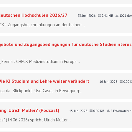
deutschen Hochschulen 2026/27
23. Juni 2026
2.41 MB
1021 dow
HECK - Zugangsbeschränkungen an deutschen...
gebote und Zugangsbedingungen für deutsche Studieninteres
g, Fenna : CHECK Medizinstudium in Europa...
ie KI Studium und Lehre weiter verändert
16. Juni 2026
0.00 
iccarda: Blickpunkt: Use Cases in Bewegung:...
ng, Ulrich Müller? (Podcast)
15. Juni 2026
0.00 KB
2496 download
“ (14.06.2026) spricht Ulrich Müller...