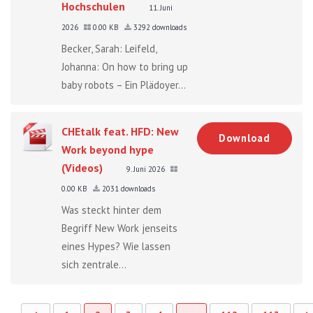
Hochschulen
11. Juni
2026
0.00 KB
3292 downloads
Becker, Sarah: Leifeld,
Johanna: On how to bring up
baby robots – Ein Plädoyer...
CHEtalk feat. HFD: New
Download
Work beyond hype
(Videos)
9. Juni 2026
0.00 KB
2031 downloads
Was steckt hinter dem
Begriff New Work jenseits
eines Hypes? Wie lassen
sich zentrale...