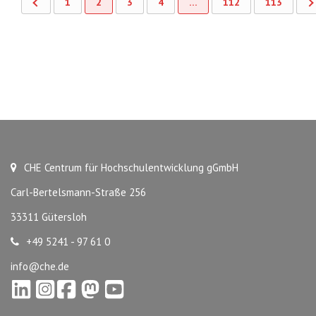
1
2
3
4
…
112
113
CHE Centrum für Hochschulentwicklung gGmbH
Carl-Bertelsmann-Straße 256
33311 Gütersloh
+49 5241 - 97 61 0
info@che.de