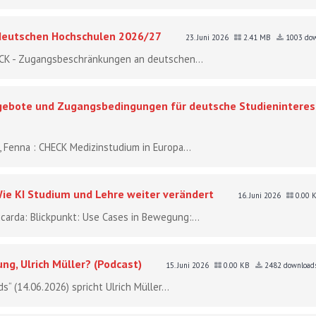
deutschen Hochschulen 2026/27
23. Juni 2026
2.41 MB
1003 dow
HECK - Zugangsbeschränkungen an deutschen...
gebote und Zugangsbedingungen für deutsche Studieninteres
g, Fenna : CHECK Medizinstudium in Europa...
ie KI Studium und Lehre weiter verändert
16. Juni 2026
0.00 
iccarda: Blickpunkt: Use Cases in Bewegung:...
ng, Ulrich Müller? (Podcast)
15. Juni 2026
0.00 KB
2482 download
“ (14.06.2026) spricht Ulrich Müller...