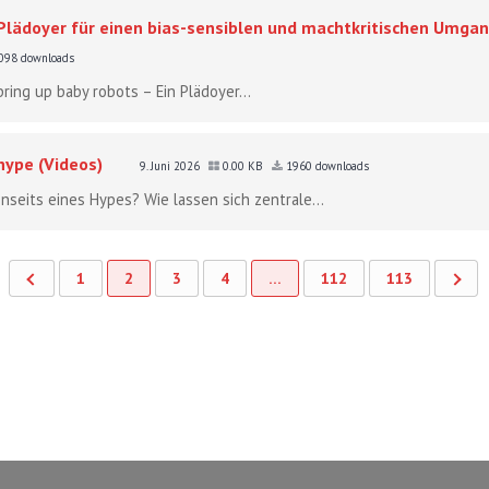
 Plädoyer für einen bias-sensiblen und machtkritischen Umgan
098 downloads
bring up baby robots – Ein Plädoyer...
hype (Videos)
9. Juni 2026
0.00 KB
1960 downloads
seits eines Hypes? Wie lassen sich zentrale...
1
2
3
4
…
112
113