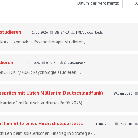
 studieren
1. Juli 2026
689.87 KB
178700 downloads
 kurz + kompakt - Psychotherapie studieren,...
dieren
1. Juli 2026
0.00 KB
697 downloads
tenCHECK 7/2026: Psychologie studieren,...
spräch mit Ulrich Müller im Deutschlandfunk)
29. Juni 2026
arriere“ im Deutschlandfunk (26.06.2026)...
nft im Stile eines Hochschulquartetts
24. Juni 2026
17.83 MB
len beim spielerischen Einstieg in Strategie-...