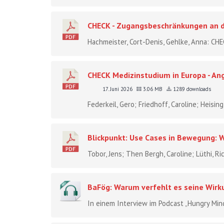
CHECK - Zugangsbeschränkungen an 
Hachmeister, Cort-Denis, Gehlke, Anna: C
CHECK Medizinstudium in Europa - An
17. Juni 2026
3.06 MB
1289 downloads
Federkeil, Gero; Friedhoff, Caroline; Heisin
Blickpunkt: Use Cases in Bewegung: W
Tobor, Jens; Then Bergh, Caroline; Lüthi, R
BaFög: Warum verfehlt es seine Wirku
In einem Interview im Podcast „Hungry Minds