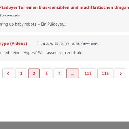
 Plädoyer für einen bias-sensiblen und machtkritischen Umgan
214 downloads
bring up baby robots – Ein Plädoyer...
hype (Videos)
9. Juni 2026
0.00 KB
2004 downloads
seits eines Hypes? Wie lassen sich zentrale...
1
2
3
4
…
112
113