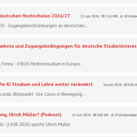
deutschen Hochschulen 2026/27
23. Juni 2026
2.41 MB
1034 dow
HECK - Zugangsbeschränkungen an deutschen...
gebote und Zugangsbedingungen für deutsche Studieninteres
g, Fenna : CHECK Medizinstudium in Europa...
ie KI Studium und Lehre weiter verändert
16. Juni 2026
0.00 
iccarda: Blickpunkt: Use Cases in Bewegung:...
ng, Ulrich Müller? (Podcast)
15. Juni 2026
0.00 KB
2518 download
“ (14.06.2026) spricht Ulrich Müller...