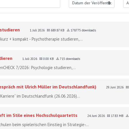
 studieren
1. Juli 2026
689.87 KB
178775 downloads
 kurz + kompakt - Psychotherapie studieren,...
dieren
1. Juli 2026
0.00 KB
715 downloads
tenCHECK 7/2026: Psychologie studieren,...
spräch mit Ulrich Müller im Deutschlandfunk)
29. Juni 2026
arriere“ im Deutschlandfunk (26.06.2026)...
nft im Stile eines Hochschulquartetts
24. Juni 2026
17.83 MB
len beim spielerischen Einstieg in Strategie-...